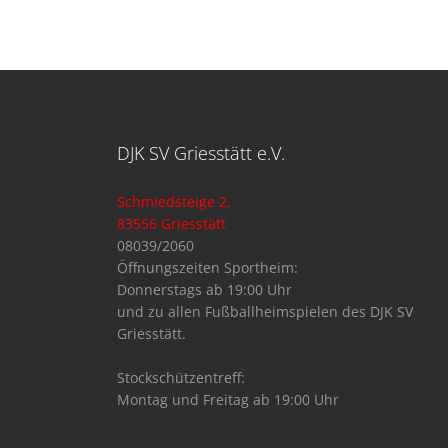
DJK SV Griesstätt e.V.
Schmiedsteige 2,
83556 Griesstätt
08039/2060
Öffnungszeiten Sportheim:
Donnerstags ab 19:00 Uhr
und zu allen Fußballheimspielen des DJK SV
Griesstätt.
Stockschützentreff:
Montag und Freitag ab 19:00 Uhr