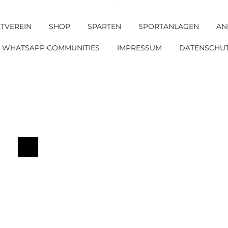
DJK SV Griesstätt e. V.
TVEREIN
SHOP
SPARTEN
SPORTANLAGEN
AN
WHATSAPP COMMUNITIES
IMPRESSUM
DATENSCHU