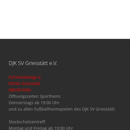
DJK SV Griesstätt e.V.
Schmiedsteige 2,
83556 Griesstätt
08039/2060
Öffnungszeiten Sportheim:
Donnerstags ab 19:00 Uhr
und zu allen Fußballheimspielen des DJK SV Griesstätt.
Stockschützentreff:
Montag und Freitag ab 19:00 Uhr