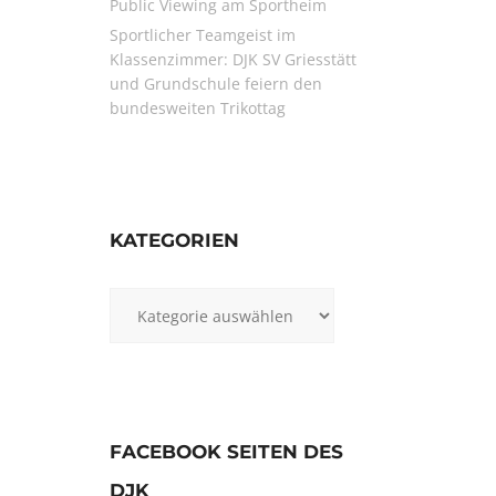
Public Viewing am Sportheim
Sportlicher Teamgeist im
Klassenzimmer: DJK SV Griesstätt
und Grundschule feiern den
bundesweiten Trikottag
KATEGORIEN
Kategorien
FACEBOOK SEITEN DES
DJK