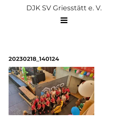
Skip
DJK SV Griesstätt e. V.
to
content
20230218_140124