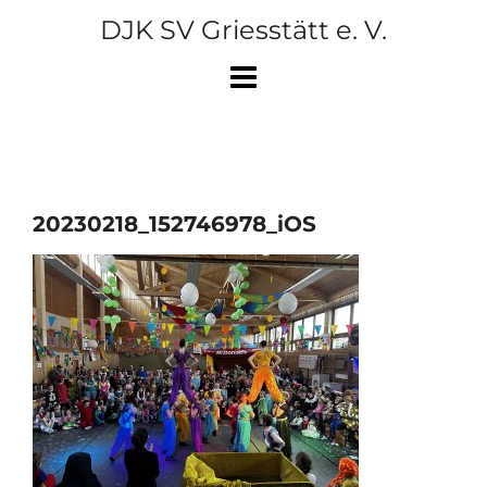
Skip
DJK SV Griesstätt e. V.
to
content
20230218_152746978_iOS