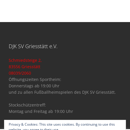
DJK SV Griesstätt e.V.
Schmiedsteige 2,
83556 Griesstätt
08039/2060
Öffnungszeiten Sportheim:
Donnerstags ab 19:00 Uhr
und zu allen Fußballheimspielen des DJK SV Griesstätt.
Stockschützentreff:
Montag und Freitag ab 19:00 Uhr
Privacy & Cookies: This site uses cookies. By continuing to use this
website, you agree to their use.