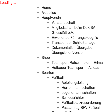
Loading…
Skip
Home
to
DJK SV Griesstätt e. V.
Aktuelles
content
Hauptverein
Vorstandschaft
Mitgliedschaft beim DJK SV
Griesstätt e.V.
Erweitertes Führungszeugnis
Transponder Schließanlage
Dokumentation Übergabe
Übungsleiterlizenzen
Shop
Teamsport Ratschmeier – Erima
Hofbauer Teamsport – Adidas
Sparten
Fußball
Abteilungsleitung
Herrenmannschaften
Jugendmannschaften
Schiedsrichter
Fußballplatzreservierung
Passantrag BFV Fußball