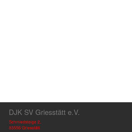
DJK SV Griesstätt e.V.
Schmiedsteige 2,
83556 Griesstätt