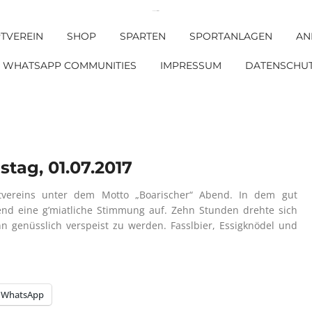
DJK SV Griesstätt e. V.
TVEREIN
SHOP
SPARTEN
SPORTANLAGEN
AN
WHATSAPP COMMUNITIES
IMPRESSUM
DATENSCHU
tag, 01.07.2017
vereins unter dem Motto „Boarischer“ Abend. In dem gut
end eine g’miatliche Stimmung auf. Zehn Stunden drehte sich
 genüsslich verspeist zu werden. Fasslbier, Essigknödel und
WhatsApp