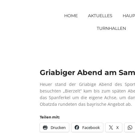
Skip
to
HOME
AKTUELLES
HAUP
content
TURNHALLEN
Griabiger Abend am Sams
Heuer stand der Griabige Abend des Sport
besuchten „Bierzelt“ kam bis zum späten Ab
das Spanferkel um die eigene Achse, um dann
Obatzda rundeten das bayrische Angebot ab.
Teilen mit:
Drucken
Facebook
X