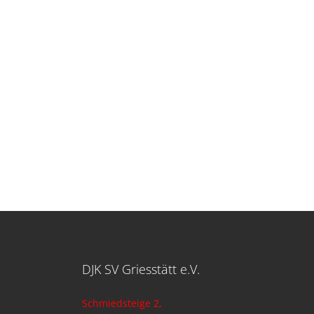
DJK SV Griesstätt e.V.
Schmiedsteige 2,