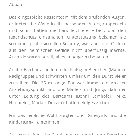
Abbau.
Das eingespielte Kassenteam mit dem prüfenden Augen,
ordneten die Gäste in die passenden Altersgruppen ein
und somit hatten die Bars leichtere Arbeit, u.a. den
Jugendschutz einzuhalten. Unterstützung bekamen sie
von einer professionellen Security, was aber die Ordner
aus den heimischen Gefilde nicht überflüssig machte.
Auch sie waren bereit, alles im Auge zu behalten.
An der Bierbar arbeiteten die fleißigen Bienchen (Männer
Radlgruppe) und schwirrten umher um den Durst vieler
zu stillen. Die 25 m lange Bar war immer ein grosser
Anziehungspunkt und die Mädels und Jungs dahinter
unter Leitung des Barteams (Benni Lemhöfer, Mike
Neumeier, Markus Duczek), hatten einiges zu tun.
Für das leibliche Wohl sorgten die Griesgirls und die
Kinderturn-Trainerinnen.
Auf einen „Absacker “ traf man sich noch zum Donisl im