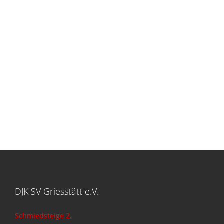
DJK SV Griesstätt e.V.
Schmiedsteige 2,