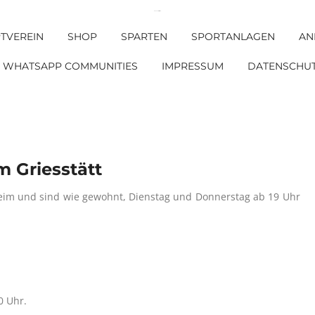
DJK SV Griesstätt e. V.
TVEREIN
SHOP
SPARTEN
SPORTANLAGEN
AN
WHATSAPP COMMUNITIES
IMPRESSUM
DATENSCHU
 Griesstätt
heim und sind wie gewohnt, Dienstag und Donnerstag ab 19 Uhr
0 Uhr.