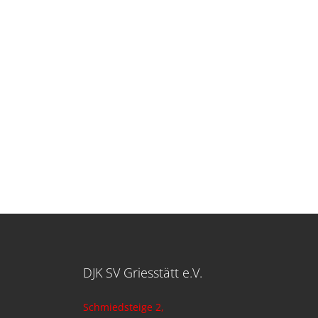
DJK SV Griesstätt e.V.
Schmiedsteige 2,