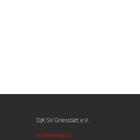
DJK SV Griesstätt e.V.
Schmiedsteige 2,