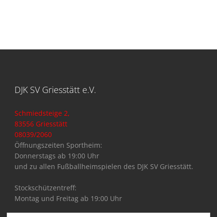
DJK SV Griesstätt e.V.
Schmiedsteige 2,
83556 Griesstätt
08039/2060
Öffnungszeiten Sportheim:
Donnerstags ab 19:00 Uhr
und zu allen Fußballheimspielen des DJK SV Griesstätt.
Stockschützentreff:
Montag und Freitag ab 19:00 Uhr