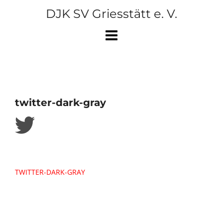
Skip
DJK SV Griesstätt e. V.
to
content
twitter-dark-gray
Beitragsnavigation
TWITTER-DARK-GRAY