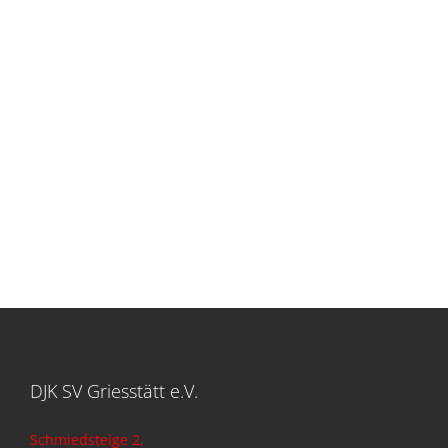
DJK SV Griesstätt e.V.
Schmiedsteige 2,