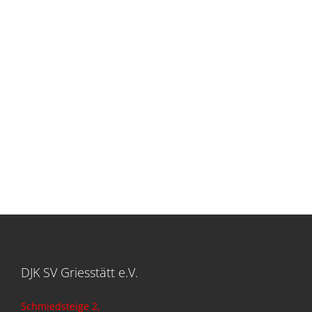
DJK SV Griesstätt e.V.
Schmiedsteige 2,