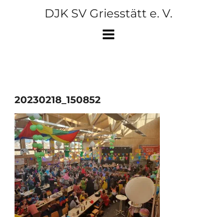
Skip
DJK SV Griesstätt e. V.
to
content
20230218_150852