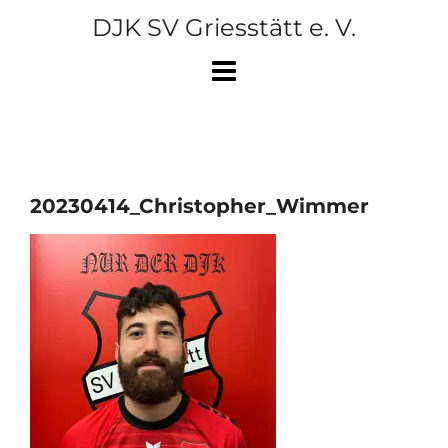
Skip
DJK SV Griesstätt e. V.
to
content
20230414_Christopher_Wimmer