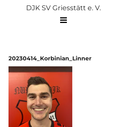
Skip
DJK SV Griesstätt e. V.
to
content
20230414_Korbinian_Linner