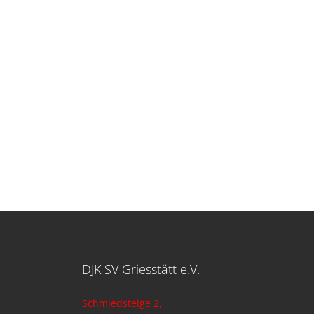
DJK SV Griesstätt e.V.
Schmiedsteige 2,