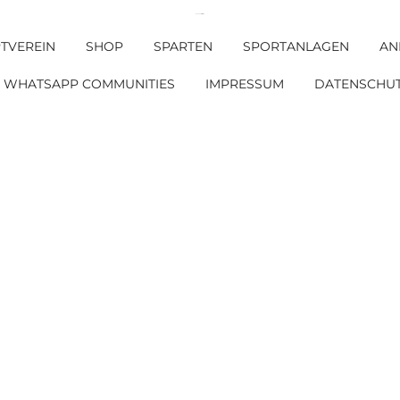
DJK SV Griesstätt e. V.
TVEREIN
SHOP
SPARTEN
SPORTANLAGEN
AN
WHATSAPP COMMUNITIES
IMPRESSUM
DATENSCHU