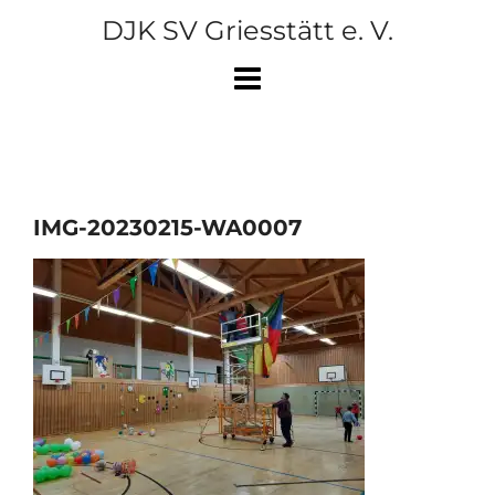
Skip
DJK SV Griesstätt e. V.
to
content
IMG-20230215-WA0007